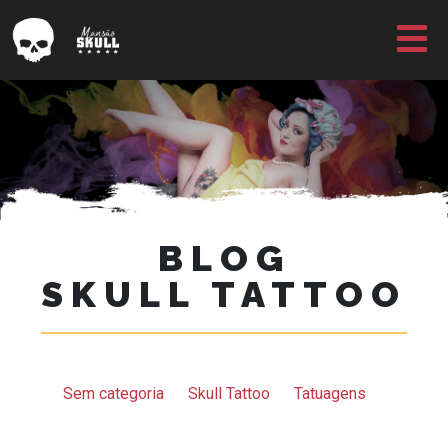
BLOG
SKULL TATTOO
Sem categoria
Skull Tattoo
Tatuagens