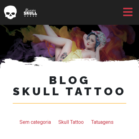
BLOG
SKULL TATTOO
Sem categoria
Skull Tattoo
Tatuagens